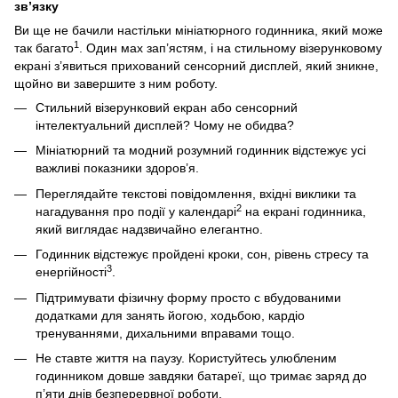
зв’язку
Ви ще не бачили настільки мініатюрного годинника, який може
1
так багато
. Один мах зап’ястям, і на стильному візерунковому
екрані з’явиться прихований сенсорний дисплей, який зникне,
щойно ви завершите з ним роботу.
Стильний візерунковий екран або сенсорний
інтелектуальний дисплей? Чому не обидва?
Мініатюрний та модний розумний годинник відстежує усі
важливі показники здоров’я.
Переглядайте текстові повідомлення, вхідні виклики та
2
нагадування про події у календарі
на екрані годинника,
який виглядає надзвичайно елегантно.
Годинник відстежує пройдені кроки, сон, рівень стресу та
3
енергійності
.
Підтримувати фізичну форму просто с вбудованими
додатками для занять йогою, ходьбою, кардіо
тренуваннями, дихальними вправами тощо.
Не ставте життя на паузу. Користуйтесь улюбленим
годинником довше завдяки батареї, що тримає заряд до
п’яти днів безперервної роботи.