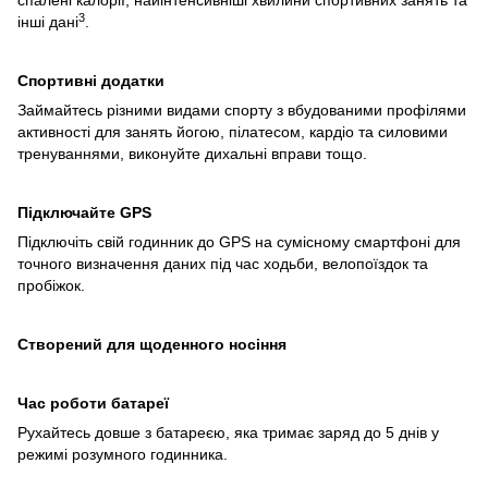
спалені калорії, найінтенсивніші хвилини спортивних занять та
3
інші дані
.
Спортивні додатки
Займайтесь різними видами спорту з вбудованими профілями
активності для занять йогою, пілатесом, кардіо та силовими
тренуваннями, виконуйте дихальні вправи тощо.
Підключайте GPS
Підключіть свій годинник до GPS на сумісному смартфоні для
точного визначення даних під час ходьби, велопоїздок та
пробіжок.
Створений для щоденного носіння
Час роботи батареї
Рухайтесь довше з батареєю, яка тримає заряд до 5 днів у
режимі розумного годинника.