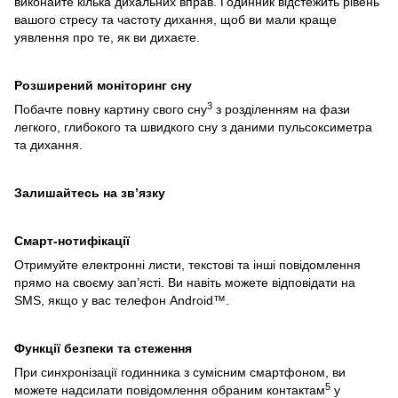
виконайте кілька дихальних вправ. Годинник відстежить рівень
вашого стресу та частоту дихання, щоб ви мали краще
уявлення про те, як ви дихаєте.
Розширений моніторинг сну
3
Побачте повну картину свого сну
з розділенням на фази
легкого, глибокого та швидкого сну з даними пульсоксиметра
та дихання.
Залишайтесь на зв’язку
Смарт-нотифікації
Отримуйте електронні листи, текстові та інші повідомлення
прямо на своєму зап’ясті. Ви навіть можете відповідати на
SMS, якщо у вас телефон Android™.
Функції безпеки та стеження
При синхронізації годинника з сумісним смартфоном, ви
5
можете надсилати повідомлення обраним контактам
у