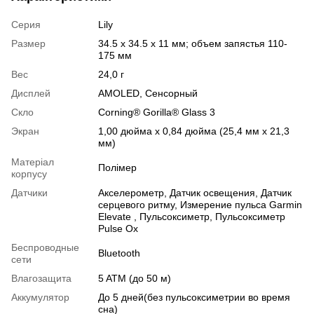
Серия
Lily
Размер
34.5 x 34.5 x 11 мм; объем запястья 110-
175 мм
Вес
24,0 г
Дисплей
AMOLED
,
Сенсорный
Скло
Corning® Gorilla® Glass 3
Экран
1,00 дюйма x 0,84 дюйма (25,4 мм x 21,3
мм)
Матеріал
Полімер
корпусу
Датчики
Акселерометр
,
Датчик освещения
,
Датчик
серцевого ритму
,
Измерение пульса Garmin
Elevate
,
Пульсоксиметр
,
Пульсоксиметр
Pulse Ox
Беспроводные
Bluetooth
сети
Влагозащита
5 ATM (до 50 м)
Аккумулятор
До 5 дней(без пульсоксиметрии во время
сна)