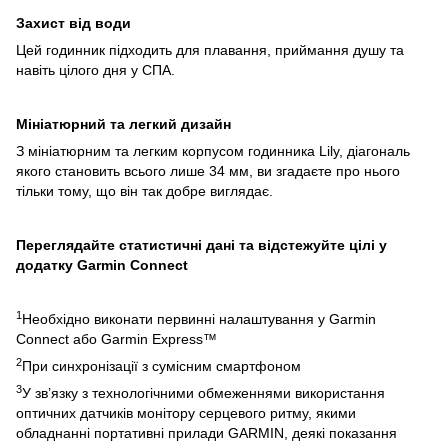
Захист від води
Цей годинник підходить для плавання, приймання душу та
навіть цілого дня у СПА.
Мініатюрний та легкий дизайн
З мініатюрним та легким корпусом годинника Lily, діагональ
якого становить всього лише 34 мм, ви згадаєте про нього
тільки тому, що він так добре виглядає.
Переглядайте статистичні дані та відстежуйте цілі у
додатку Garmin Connect
1
Необхідно виконати первинні налаштування у Garmin
Connect або Garmin Express™
2
При синхронізації з сумісним смартфоном
3
У зв’язку з технологічними обмеженнями використання
оптичних датчиків монітору серцевого ритму, якими
обладнанні портативні прилади GARMIN, деякі показання