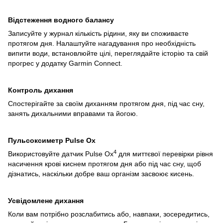
Відстеження водного балансу
Записуйте у журнал кількість рідини, яку ви споживаєте
протягом дня. Налаштуйте нагадування про необхідність
випити води, встановлюйте цілі, переглядайте історію та свій
прогрес у додатку Garmin Сonnect.
Контроль дихання
Спостерігайте за своїм диханням протягом дня, під час сну,
занять дихальними вправами та йогою.
Пульсоксиметр Pulse Ox
4
Використовуйте датчик Pulse Ox
для миттєвої перевірки рівня
насичення крові киснем протягом дня або під час сну, щоб
дізнатись, наскільки добре ваш організм засвоює кисень.
Усвідомлене дихання
Коли вам потрібно розслабитись або, навпаки, зосередитись,