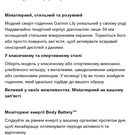
Мініатюрний, стильний та розумний
Модний смарт-годинник Garmin Lily унікальний у своєму роді.
Надзвичайно тендітний корпус діагоналлю лише 34 мм
оснащений стильним візерунковим екраном. Торкніться його
або просто поверніть зап’ястя, щоб активувати яскравий
сенсорний дисплей з даними.
У класичному та спортивному стилі
Оберіть модель у класичному або спортивному виконанні,
улюбленого кольору, з металевим, швидкознімним шкіряним
або силіконовим ремінцем. У колекції Lily ви точно знайдете
годинник, який ідеально підійде до вашого образу.
Великий у своїх можливостях. Мініатюрний на вашому
зап’ясті
Моніторинг енергії Body Battery™
Слідкуйте за рівнем енергії у вашому організмі протягом дня,
щоб якнайкраще оптимізувати періоди активності та
відпочинку.