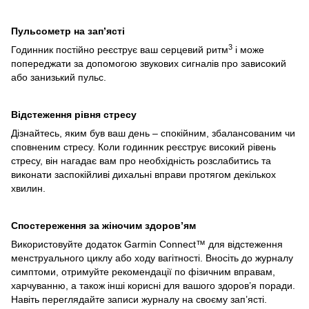
Пульсометр на зап’ясті
3
Годинник постійно реєструє ваш серцевий ритм
і може
попереджати за допомогою звукових сигналів про зависокий
або занизький пульс.
Відстеження рівня стресу
Дізнайтесь, яким був ваш день – спокійним, збалансованим чи
сповненим стресу. Коли годинник реєструє високий рівень
стресу, він нагадає вам про необхідність розслабитись та
виконати заспокійливі дихальні вправи протягом декількох
хвилин.
Спостереження за жіночим здоров’ям
Використовуйте додаток Garmin Connect™ для відстеження
менструального циклу або ходу вагітності. Вносіть до журналу
симптоми, отримуйте рекомендації по фізичним вправам,
харчуванню, а також інші корисні для вашого здоров’я поради.
Навіть переглядайте записи журналу на своєму зап’ясті.