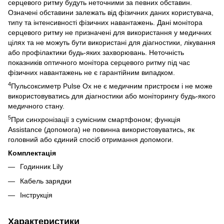
серцевого ритму будуть неточними за певних обставин.
Означені обставини залежать від фізичних даних користувача,
типу та інтенсивності фізичних навантажень. Дані монітора
серцевого ритму не призначені для використання у медичних
цілях та не можуть бути використані для діагностики, лікування
або профілактики будь-яких захворювань. Неточність
показників оптичного монітора серцевого ритму під час
фізичних навантажень не є гарантійним випадком.
4
Пульсоксиметр Pulse Ox не є медичним пристроєм і не може
використовуватись для діагностики або моніторингу будь-якого
медичного стану.
5
При синхронізації з сумісним смартфоном; функція
Assistance (допомога) не повинна використовуватись, як
головний або єдиний спосіб отримання допомоги.
Комплектація
Годинник Lily
Кабель зарядки
Інструкція
Характеристики