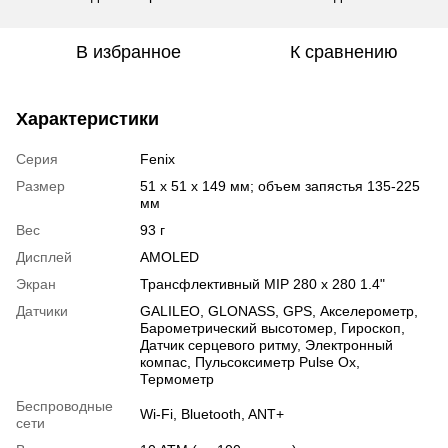
В избранное
К сравнению
Характеристики
Серия
Fenix
Размер
51 x 51 x 149 мм; объем запястья 135-225
мм
Вес
93 г
Дисплей
AMOLED
Экран
Трансфлективный MIP 280 x 280 1.4"
Датчики
GALILEO
,
GLONASS
,
GPS
,
Акселерометр
,
Барометрический высотомер
,
Гироскоп
,
Датчик серцевого ритму
,
Электронный
компас
,
Пульсоксиметр Pulse Ox
,
Термометр
Беспроводные
Wi-Fi
,
Bluetooth
,
ANT+
сети