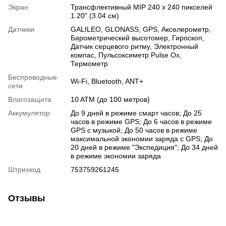
Экран
Трансфлективный MIP 240 x 240 пикселей
1.20" (3.04 см)
Датчики
GALILEO
,
GLONASS
,
GPS
,
Акселерометр
,
Барометрический высотомер
,
Гироскоп
,
Датчик серцевого ритму
,
Электронный
компас
,
Пульсоксиметр Pulse Ox
,
Термометр
Беспроводные
Wi-Fi
,
Bluetooth
,
ANT+
сети
Влагозащита
10 ATM (до 100 метров)
Аккумулятор
До 9 дней в режиме смарт часов; До 25
часов в режиме GPS; До 6 часов в режиме
GPS с музыкой; До 50 часов в режиме
максимальной экономии заряда с GPS; До
20 дней в режиме "Экспедиция"; До 34 дней
в режиме экономии заряда
Штрихкод
753759261245
Отзывы