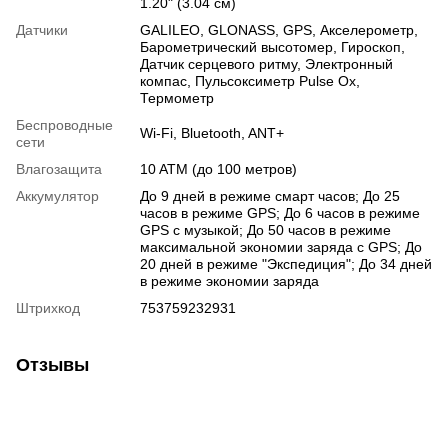
1.20" (3.04 см)
Датчики
GALILEO
,
GLONASS
,
GPS
,
Акселерометр
,
Барометрический высотомер
,
Гироскоп
,
Датчик серцевого ритму
,
Электронный
компас
,
Пульсоксиметр Pulse Ox
,
Термометр
Беспроводные
Wi-Fi
,
Bluetooth
,
ANT+
сети
Влагозащита
10 ATM (до 100 метров)
Аккумулятор
До 9 дней в режиме смарт часов; До 25
часов в режиме GPS; До 6 часов в режиме
GPS с музыкой; До 50 часов в режиме
максимальной экономии заряда с GPS; До
20 дней в режиме "Экспедиция"; До 34 дней
в режиме экономии заряда
Штрихкод
753759232931
Отзывы