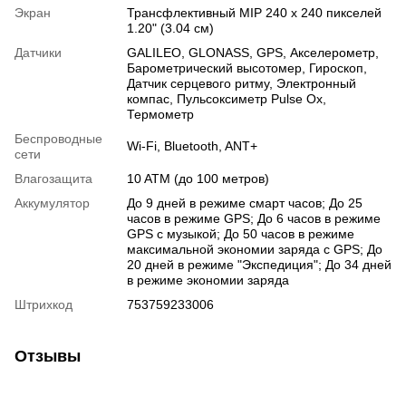
Экран
Трансфлективный MIP 240 x 240 пикселей
1.20" (3.04 см)
Датчики
GALILEO
,
GLONASS
,
GPS
,
Акселерометр
,
Барометрический высотомер
,
Гироскоп
,
Датчик серцевого ритму
,
Электронный
компас
,
Пульсоксиметр Pulse Ox
,
Термометр
Беспроводные
Wi-Fi
,
Bluetooth
,
ANT+
сети
Влагозащита
10 ATM (до 100 метров)
Аккумулятор
До 9 дней в режиме смарт часов; До 25
часов в режиме GPS; До 6 часов в режиме
GPS с музыкой; До 50 часов в режиме
максимальной экономии заряда с GPS; До
20 дней в режиме "Экспедиция"; До 34 дней
в режиме экономии заряда
Штрихкод
753759233006
Отзывы