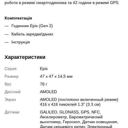
роботи в режимі смартгодинника та 42 години в режимі GPS.
Комплектація
Годинник Epix (Gen 2)
Кабель зарядки/даних
Інструкція
Характеристики
Серия
Epix
Размер
47 х 47 х 14,5 мм
Вес
76 г
Дисплей
AMOLED
Экран
AMOLED (постоянно включенный режим)
416 x 416 пикселей 1.3" (3.3 см)
Датчики
GALILEO
,
GLONASS
,
GPS
,
NFC
,
Акселерометр
,
Барометрический
высотомер
,
Гироскоп
,
Датчик освещения
,
Датчик серцевого ритму
,
Электронный