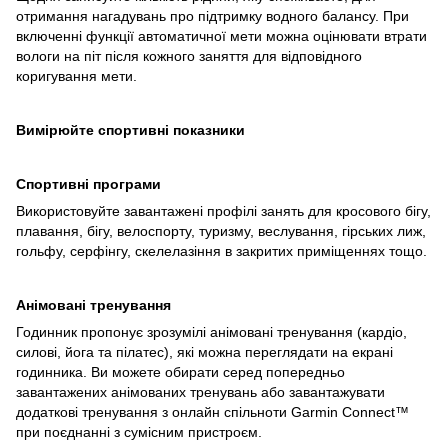
отримання нагадувань про підтримку водного балансу. При
включенні функції автоматичної мети можна оцінювати втрати
вологи на піт після кожного заняття для відповідного
коригування мети.
Вимірюйте спортивні показники
Спортивні програми
Використовуйте завантажені профілі занять для кросового бігу,
плавання, бігу, велоспорту, туризму, веслування, гірських лиж,
гольфу, серфінгу, скелелазіння в закритих приміщеннях тощо.
Анімовані тренування
Годинник пропонує зрозумілі анімовані тренування (кардіо,
силові, йога та пілатес), які можна переглядати на екрані
годинника. Ви можете обирати серед попередньо
завантажених анімованих тренувань або завантажувати
додаткові тренування з онлайн спільноти Garmin Connect™
при поєднанні з сумісним пристроєм.