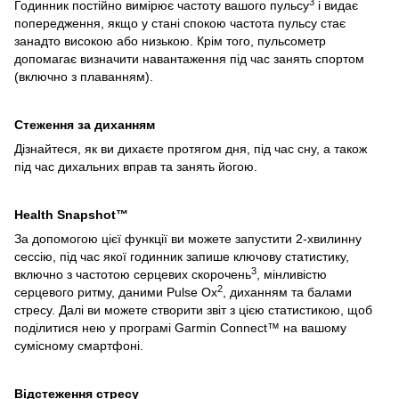
3
Годинник постійно вимірює частоту вашого пульсу
і видає
попередження, якщо у стані спокою частота пульсу стає
занадто високою або низькою. Крім того, пульсометр
допомагає визначити навантаження під час занять спортом
(включно з плаванням).
Стеження за диханням
Дізнайтеся, як ви дихаєте протягом дня, під час сну, а також
під час дихальних вправ та занять йогою.
Health Snapshot™
За допомогою цієї функції ви можете запустити 2-хвилинну
сессію, під час якої годинник запише ключову статистику,
3
включно з частотою серцевих скорочень
, мінливістю
2
серцевого ритму, даними Pulse Ox
, диханням та балами
стресу. Далі ви можете створити звіт з цією статистикою, щоб
поділитися нею у програмі Garmin Connect™ на вашому
сумісному смартфоні.
Відстеження стресу