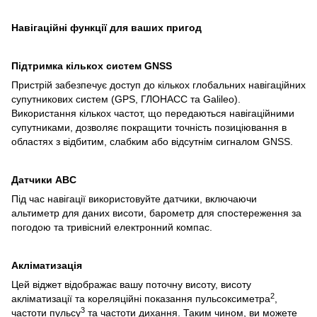
Навігаційні функції для ваших пригод
Підтримка кількох систем GNSS
Пристрій забезпечує доступ до кількох глобальних навігаційних
супутникових систем (GPS, ГЛОНАСС та Galileo).
Використання кількох частот, що передаються навігаційними
супутниками, дозволяє покращити точність позиціювання в
областях з відбитим, слабким або відсутнім сигналом GNSS.
Датчики ABC
Під час навігації використовуйте датчики, включаючи
альтиметр для даних висоти, барометр для спостереження за
погодою та тривісний електронний компас.
Акліматизація
Цей віджет відображає вашу поточну висоту, висоту
2
акліматизації та кореляційні показання пульсоксиметра
,
3
частоти пульсу
та частоти дихання. Таким чином, ви можете