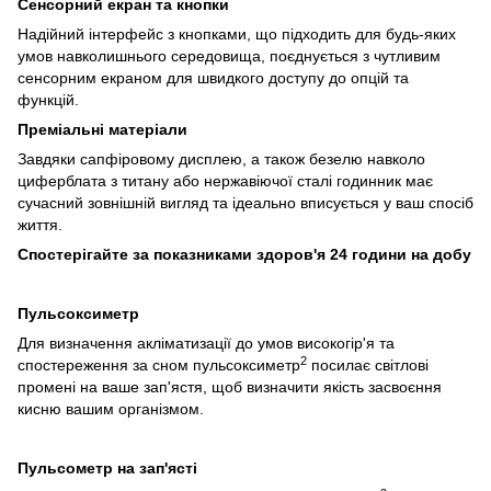
Сенсорний екран та кнопки
Надійний інтерфейс з кнопками, що підходить для будь-яких
умов навколишнього середовища, поєднується з чутливим
сенсорним екраном для швидкого доступу до опцій та
функцій.
Преміальні матеріали
Завдяки сапфіровому дисплею, а також безелю навколо
циферблата з титану або нержавіючої сталі годинник має
сучасний зовнішній вигляд та ідеально вписується у ваш спосіб
життя.
Спостерігайте за показниками здоров'я 24 години на добу
Пульсоксиметр
Для визначення акліматизації до умов високогір'я та
2
спостереження за сном пульсоксиметр
посилає світлові
промені на ваше зап'ястя, щоб визначити якість засвоєння
кисню вашим організмом.
Пульсометр на зап'ясті