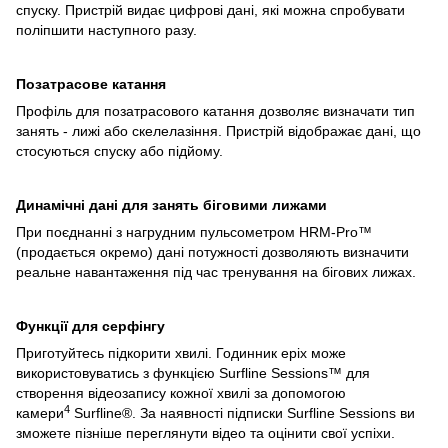
спуску. Пристрій видає цифрові дані, які можна спробувати
поліпшити наступного разу.
Позатрасове катання
Профіль для позатрасового катання дозволяє визначати тип
занять - лижі або скелелазіння. Пристрій відображає дані, що
стосуються спуску або підйому.
Динамічні дані для занять біговими лижами
При поєднанні з нагрудним пульсометром HRM-Pro™
(продається окремо) дані потужності дозволяють визначити
реальне навантаження під час тренування на бігових лижах.
Функції для серфінгу
Приготуйтесь підкорити хвилі. Годинник epix може
використовуватись з функцією Surfline Sessions™ для
створення відеозапису кожної хвилі за допомогою
4
камери
Surfline®. За наявності підписки Surfline Sessions ви
зможете пізніше переглянути відео та оцінити свої успіхи.