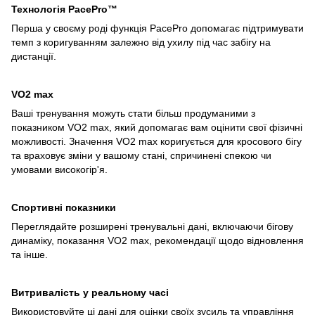
Технологія PacePro™
Перша у своєму роді функція PacePro допомагає підтримувати
темп з коригуванням залежно від ухилу під час забігу на
дистанції.
VO2 max
Ваші тренування можуть стати більш продуманими з
показником VO2 max, який допомагає вам оцінити свої фізичні
можливості. Значення VO2 max коригується для кросового бігу
та враховує зміни у вашому стані, спричинені спекою чи
умовами високогір'я.
Спортивні показники
Переглядайте розширені тренувальні дані, включаючи бігову
динаміку, показання VO2 max, рекомендації щодо відновлення
та інше.
Витривалість у реальному часі
Використовуйте ці дані для оцінки своїх зусиль та управління