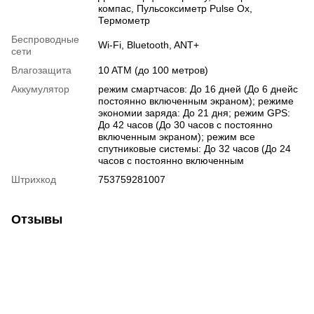
компас
,
Пульсоксиметр Pulse Ox
,
Термометр
Беспроводные
Wi-Fi
,
Bluetooth
,
ANT+
сети
Влагозащита
10 ATM (до 100 метров)
Аккумулятор
режим смартчасов: До 16 дней (До 6 днейс
постоянно включенным экраном); режиме
экономии заряда: До 21 дня; режим GPS:
До 42 часов (До 30 часов с постоянно
включенным экраном); режим все
спутниковые системы: До 32 часов (До 24
часов с постоянно включенным
Штрихкод
753759281007
Отзывы