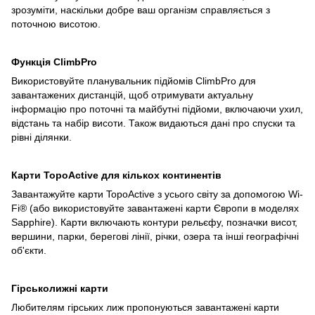
зрозуміти, наскільки добре ваш організм справляється з
поточною висотою.
Функція ClimbPro
Використовуйте планувальник підйомів ClimbPro для
завантажених дистанцій, щоб отримувати актуальну
інформацію про поточні та майбутні підйоми, включаючи ухил,
відстань та набір висоти. Також видаються дані про спуски та
рівні ділянки.
Карти TopoActive для кількох континентів
Завантажуйте карти TopoActive з усього світу за допомогою Wi-
Fi® (або використовуйте завантажені карти Європи в моделях
Sapphire). Карти включають контури рельєфу, позначки висот,
вершини, парки, берегові лінії, річки, озера та інші географічні
об'єкти.
Гірськолижні карти
Любителям гірських лиж пропонуються завантажені карти