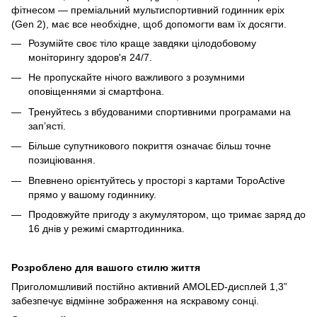
фітнесом — преміальний мультиспортивний годинник epix
(Gen 2), має все необхідне, щоб допомогти вам їх досягти.
Розумійте своє тіло краще завдяки цілодобовому
моніторингу здоров'я 24/7.
Не пропускайте нічого важливого з розумними
оповіщеннями зі смартфона.
Тренуйтесь з вбудованими спортивними програмами на
зап’ясті.
Більше супутникового покриття означає більш точне
позиціювання.
Впевнено орієнтуйтесь у просторі з картами TopoActive
прямо у вашому годиннику.
Продовжуйте пригоду з акумулятором, що тримає заряд до
16 днів у режимі смартгодинника.
Розроблено для вашого стилю життя
Приголомшливий постійно активний AMOLED-дисплей 1,3”
забезпечує відмінне зображення на яскравому сонці.