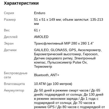
Характеристики
Серия
Enduro
Размер
51 x 51 x 149 мм; объем запястья: 135-213
мм
Вес
61 г
Дисплей
AMOLED
Экран
Трансфлективный MIP 280 x 280 1.4”
Датчики
GALILEO
,
GLONASS
,
GPS
,
Акселерометр
,
Барометрический высотомер
,
Гироскоп
,
Датчик серцевого ритму
,
Электронный
компас
,
Пульсоксиметр Pulse Ox
,
Термометр
Беспроводные
Bluetooth
,
ANT+
сети
Влагозащита
10 ATM (до 100 метров)
Аккумулятор
До 50 дней в режиме смарт часов / До 65
днейс подзарядкой от солнца; До 130 дней
в режиме экономии заряда / До 1 года с
подзарядкой от солнца; До 70 часов в
режиме GPS / До 80 часов с подзарядкой от