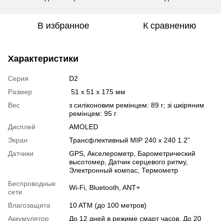
В избранное
К сравнению
Характеристики
Серия
D2
Размер
51 x 51 x 175 мм
Вес
з силіконовим ремінцем: 89 г; зі шкіряним
ремінцем: 95 г
Дисплей
AMOLED
Экран
Трансфлективный MIP 240 x 240 1.2”
Датчики
GPS
,
Акселерометр
,
Барометрический
высотомер
,
Датчик серцевого ритму
,
Электронный компас
,
Термометр
Беспроводные
Wi-Fi
,
Bluetooth
,
ANT+
сети
Влагозащита
10 ATM (до 100 метров)
Аккумулятор
До 12 дней в режиме смарт часов, До 20