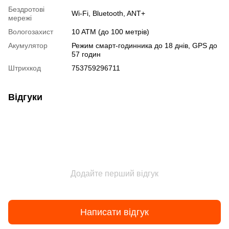
Бездротові
Wi-Fi
,
Bluetooth
,
ANT+
мережі
Вологозахист
10 ATM (до 100 метрів)
Акумулятор
Режим смарт-годинника до 18 днів, GPS до
57 годин
Штрихкод
753759296711
Відгуки
Додайте перший відгук
Написати відгук