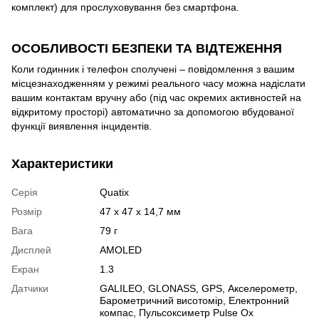
комплект) для прослуховування без смартфона.
ОСОБЛИВОСТІ БЕЗПЕКИ ТА ВІДТЕЖЕННЯ
Коли годинник і телефон сполучені – повідомлення з вашим
місцезнаходженням у режимі реального часу можна надіслати
вашим контактам вручну або (під час окремих активностей на
відкритому просторі) автоматично за допомогою вбудованої
функції виявлення інцидентів.
Характеристики
Серія
Quatix
Розмір
47 x 47 x 14,7 мм
Вага
79 г
Дисплей
AMOLED
Екран
1.3
Датчики
GALILEO
,
GLONASS
,
GPS
,
Акселерометр
,
Барометричний висотомір
,
Електронний
компас
,
Пульсоксиметр Pulse Ox