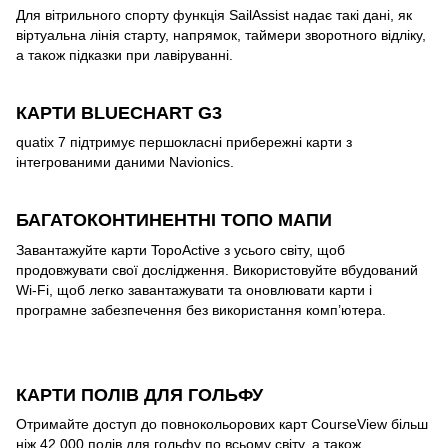
Для вітрильного спорту функція SailAssist надає такі дані, як
віртуальна лінія старту, напрямок, таймери зворотного відліку,
а також підказки при лавіруванні.
КАРТИ BLUECHART G3
quatix 7 підтримує першокласні прибережні карти з
інтегрованими даними Navionics.
БАГАТОКОНТИНЕНТНІ ТОПО МАПИ
Завантажуйте карти TopoActive з усього світу, щоб
продовжувати свої дослідження. Використовуйте вбудований
Wi-Fi, щоб легко завантажувати та оновлювати карти і
програмне забезпечення без використання комп’ютера.
КАРТИ ПОЛІВ ДЛЯ ГОЛЬФУ
Отримайте доступ до повнокольорових карт CourseView більш
ніж 42 000 полів для гольфу по всьому світу, а також