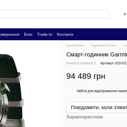
+
повернення
Блог
Trade-In
Контакти
GarminSport
Годинники Garmin
См
Смарт-годинник Garmi
Немає в наявності
Артикул: 010-02
94 489 грн
Увійти
для відображення накоп
%
Повідомити, коли з'яви
Характеристики