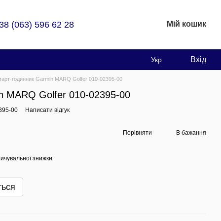
38 (063) 596 62 28
Мій кошик
Вхід
Укр
арт-годинник Garmin MARQ Golfer 010-02395-00
n MARQ Golfer 010-02395-00
395-00
Написати відгук
Порівняти
В бажання
ичувальної знижки
ться