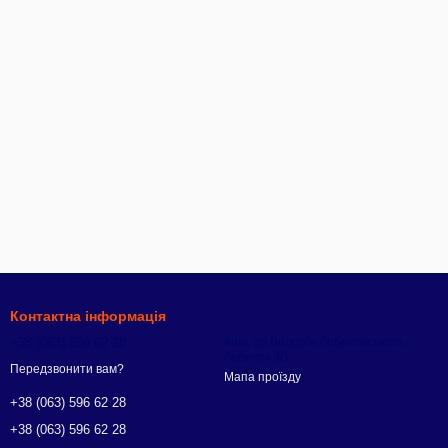
Контактна інформація
+38 (063) 596 62 28
Київ, пр.Валерія Лобановського,
будинок 9/1
Передзвонити вам?
Мапа проїзду
+38 (063) 596 62 28
+38 (063) 596 62 28