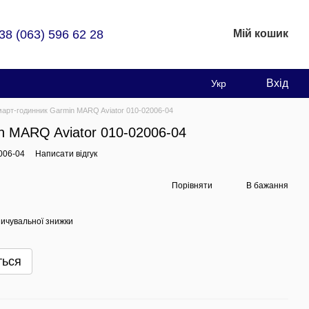
38 (063) 596 62 28
Мій кошик
Вхід
Укр
арт-годинник Garmin MARQ Aviator 010-02006-04
n MARQ Aviator 010-02006-04
006-04
Написати відгук
Порівняти
В бажання
ичувальної знижки
ться