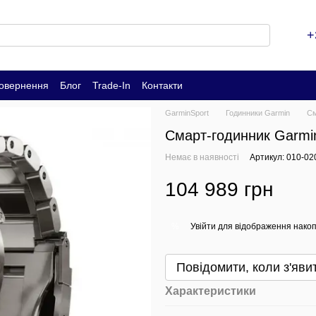
+
повернення
Блог
Trade-In
Контакти
GarminSport
Годинники Garmin
См
Смарт-годинник Garmi
Немає в наявності
Артикул: 010-02
104 989 грн
Увійти
для відображення накоп
%
Повідомити, коли з'яви
Характеристики