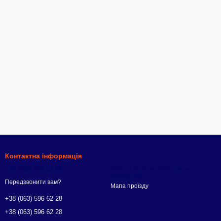
Контактна інформація
+38 (063) 596 62 28
Київ, пр.Валерія Лобановського,
будинок 9/1
Передзвонити вам?
Мапа проїзду
+38 (063) 596 62 28
+38 (063) 596 62 28