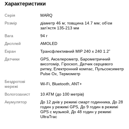
Характеристики
Серія
MARQ
Розмір
діаметр 46 м; товщина 14.7 мм; об'єм
зап'ястя 135-213 мм
Вага
94 г
Дисплей
AMOLED
Екран
Трансфлективний MIP 240 x 240 1.2”
Датчики
GPS
,
Акселерометр
,
Барометричний
висотомір
,
Гіроскоп
,
Датчик серцевого
ритму
,
Електронний компас
,
Пульсоксиметр
Pulse Ox
,
Термометр
Бездротові
Wi-Fi
,
Bluetooth
,
ANT+
мережі
Вологозахист
10 ATM (до 100 метрів)
Акумулятор
До 12 днів у режимі смарт годинника, До 28
годин у режимі GPS, До 9 годин в режимі
GPS с музыкой, До 48 годин у режимі
UltraTrac