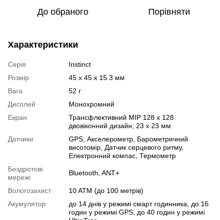
До обраного
Порівняти
Характеристики
Серія
Instinct
Розмір
45 x 45 x 15.3 мм
Вага
52 г
Дисплей
Монохромний
Екран
Трансфлективний MIP 128 x 128
двовіконний дизайн; 23 x 23 мм
Датчики
GPS
,
Акселерометр
,
Барометричний
висотомір
,
Датчик серцевого ритму
,
Електронний компас
,
Термометр
Бездротові
Bluetooth
,
ANT+
мережі
Вологозахист
10 ATM (до 100 метрів)
Акумулятор
до 14 днів у режимі смарт годинника, до 16
годин у режимі GPS, до 40 годин у режимі