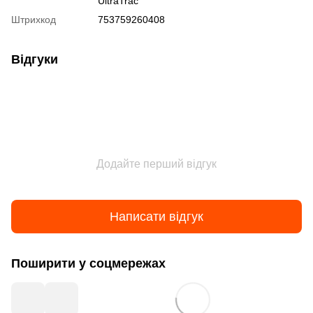
UltraTrac
Штрихкод
753759260408
Відгуки
Додайте перший відгук
Написати відгук
Поширити у соцмережах