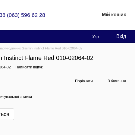
38 (063) 596 62 28
Мій кошик
Вхід
Укр
арт-годинник Garmin Instinct Flame Red 010-02064-02
 Instinct Flame Red 010-02064-02
064-02
Написати відгук
Порівняти
В бажання
ичувальної знижки
ться