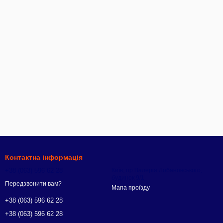
Контактна інформація
+38 (063) 596 62 28
Київ, пр.Валерія Лобановського,
будинок 9/1
Передзвонити вам?
Мапа проїзду
+38 (063) 596 62 28
+38 (063) 596 62 28