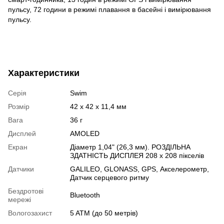
пульсу, 72 години в режимі плавання в басейні і вимірювання
пульсу.
Характеристики
Серія
Swim
Розмір
42 x 42 x 11,4 мм
Вага
36 г
Дисплей
AMOLED
Екран
Діаметр 1,04" (26,3 мм). РОЗДІЛЬНА
ЗДАТНІСТЬ ДИСПЛЕЯ 208 x 208 пікселів
Датчики
GALILEO
,
GLONASS
,
GPS
,
Акселерометр
,
Датчик серцевого ритму
Бездротові
Bluetooth
мережі
Вологозахист
5 ATM (до 50 метрів)