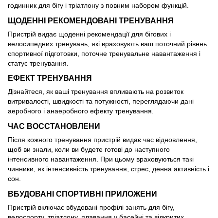
годинник для бігу і тріатлону з повним набором функцій.
ЩОДЕННІ РЕКОМЕНДОВАНІ ТРЕНУВАННЯ
Пристрій видає щоденні рекомендації для бігових і
велосипедних тренувань, які враховують ваш поточний рівень
спортивної підготовки, поточне тренувальне навантаження і
статус тренування.
ЕФЕКТ ТРЕНУВАННЯ
Дізнайтеся, як ваші тренування впливають на розвиток
витривалості, швидкості та потужності, переглядаючи дані
аеробного і анаеробного ефекту тренування.
ЧАС ВОССТАНОВЛЕНИ
Після кожного тренування пристрій видає час відновлення,
щоб ви знали, коли ви будете готові до наступного
інтенсивного навантаження. При цьому враховуються такі
чинники, як інтенсивність тренування, стрес, денна активність і
сон.
ВБУДОВАНІ СПОРТИВНІ ПРИЛОЖЕНИ
Пристрій включає вбудовані профілі занять для бігу,
велоспорту, тріатлону, плавання у басейні та відкритих