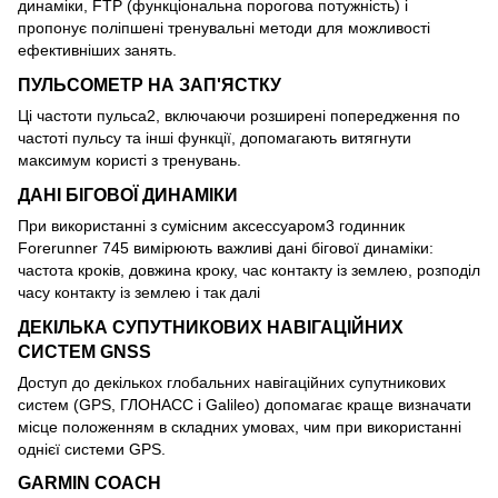
динаміки, FTP (функціональна порогова потужність) і
пропонує поліпшені тренувальні методи для можливості
ефективніших занять.
ПУЛЬСОМЕТР НА ЗАП'ЯСТКУ
Ці частоти пульса2, включаючи розширені попередження по
частоті пульсу та інші функції, допомагають витягнути
максимум користі з тренувань.
ДАНІ БІГОВОЇ ДИНАМІКИ
При використанні з сумісним аксессуаром3 годинник
Forerunner 745 вимірюють важливі дані бігової динаміки:
частота кроків, довжина кроку, час контакту із землею, розподіл
часу контакту із землею і так далі
ДЕКІЛЬКА СУПУТНИКОВИХ НАВІГАЦІЙНИХ
СИСТЕМ GNSS
Доступ до декількох глобальних навігаційних супутникових
систем (GPS, ГЛОНАСС і Galileo) допомагає краще визначати
місце положенням в складних умовах, чим при використанні
однієї системи GPS.
GARMIN COACH