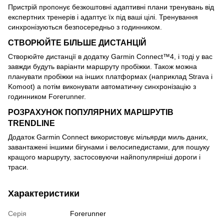
Пристрій пропонує безкоштовні адаптивні плани тренувань від
експертних тренерів і адаптує їх під ваші цілі. Тренування
синхронізуються безпосередньо з годинником.
СТВОРЮЙТЕ БІЛЬШЕ ДИСТАНЦІЙ
Створюйте дистанції в додатку Garmin Connect™4, і тоді у вас
завжди будуть варіанти маршруту пробіжки. Також можна
планувати пробіжки на інших платформах (наприклад Strava і
Komoot) а потім виконувати автоматичну синхронізацію з
годинником Forerunner.
РОЗРАХУНОК ПОПУЛЯРНИХ МАРШРУТІВ
TRENDLINE
Додаток Garmin Connect використовує мільярди миль даних,
завантажені іншими бігунами і велосипедистами, для пошуку
кращого маршруту, застосовуючи найпопулярніші дороги і
траси.
Характеристики
Серія
Forerunner