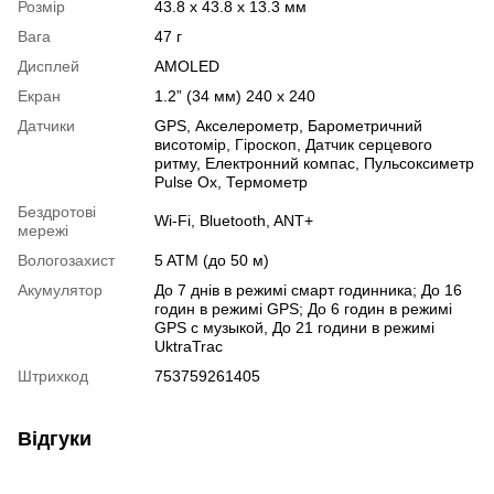
Розмір
43.8 x 43.8 x 13.3 мм
Вага
47 г
Дисплей
AMOLED
Екран
1.2” (34 мм) 240 x 240
Датчики
GPS
,
Акселерометр
,
Барометричний
висотомір
,
Гіроскоп
,
Датчик серцевого
ритму
,
Електронний компас
,
Пульсоксиметр
Pulse Ox
,
Термометр
Бездротові
Wi-Fi
,
Bluetooth
,
ANT+
мережі
Вологозахист
5 ATM (до 50 м)
Акумулятор
До 7 днів в режимі смарт годинника; До 16
годин в режимі GPS; До 6 годин в режимі
GPS с музыкой, До 21 години в режимі
UktraTrac
Штрихкод
753759261405
Відгуки