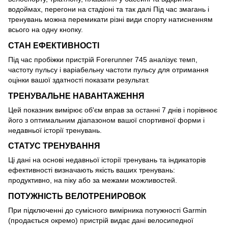
водоймах, перегони на стадіоні та так далі Під час змагань і
тренувань можна перемикати різні види спорту натисненням
всього на одну кнопку.
СТАН ЕФЕКТИВНОСТІ
Під час пробіжки пристрій Forerunner 745 аналізує темп,
частоту пульсу і варіабельну частоти пульсу для отримання
оцінки вашої здатності показати результат.
ТРЕНУВАЛЬНЕ НАВАНТАЖЕННЯ
Цей показник вимірює об'єм вправ за останні 7 днів і порівнює
його з оптимальним діапазоном вашої спортивної форми і
недавньої історії тренувань.
СТАТУС ТРЕНУВАННЯ
Ці дані на основі недавньої історії тренувань та індикаторів
ефективності визначають якість ваших тренувань:
продуктивно, на піку або за межами можливостей.
ПОТУЖНІСТЬ ВЕЛОТРЕНИРОВОК
При підключенні до сумісного вимірника потужності Garmin
(продається окремо) пристрій видає дані велосипедної