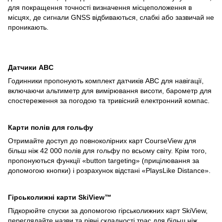
для покращення точності визначення місцеположення в
місцях, де сигнали GNSS відбиваються, слабкі або зазвичай не
проникають.
Датчики ABC
Годинники пропонують комплект датчиків ABC для навігації,
включаючи альтиметр для вимірювання висоти, барометр для
спостереження за погодою та тривісний електронний компас.
Карти полів для гольфу
Отримайте доступ до повноколірних карт CourseView для
більш ніж 42 000 полів для гольфу по всьому світу. Крім того,
пропонуються функції «button targeting» (прицілювання за
допомогою кнопки) і розрахунок відстані «PlaysLike Distance».
Гірськолижні карти SkiView™
Підкорюйте спуски за допомогою гірськолижних карт SkiView,
переглядайте назви та рівні складності трас для більш ніж