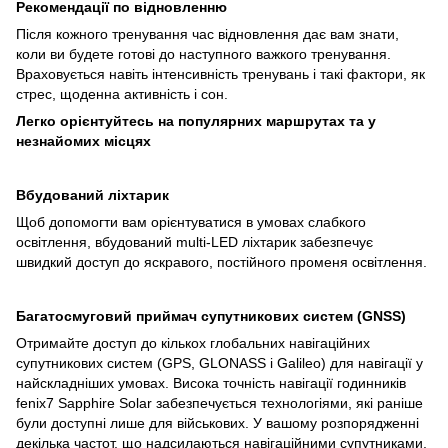
Рекомендації по відновленню
Після кожного тренування час відновлення дає вам знати,
коли ви будете готові до наступного важкого тренування.
Враховується навіть інтенсивність тренувань і такі фактори, як
стрес, щоденна активність і сон.
Легко орієнтуйтесь на популярних маршрутах та у
незнайомих місцях
Вбудований ліхтарик
Щоб допомогти вам орієнтуватися в умовах слабкого
освітлення, вбудований multi-LED ліхтарик забезпечує
швидкий доступ до яскравого, постійного променя освітлення.
Багатосмуговий приймач супутникових систем (GNSS)
Отримайте доступ до кількох глобальних навігаційних
супутникових систем (GPS, GLONASS і Galileo) для навігації у
найскладніших умовах. Висока точність навігації годинників
fenix7 Sapphire Solar забезпечується технологіями, які раніше
були доступні лише для військових. У вашому розпорядженні
декілька частот, що надсилаються навігаційними супутниками,