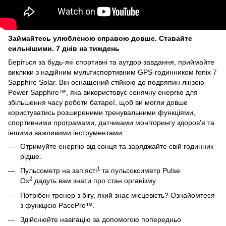
Займайтесь улюбленою справою довше. Ставайте
сильнішими. 7 днів на тиждень
Беріться за будь-які спортивні та аутдор завдання, приймайте
виклики з надійним мультиспортивним GPS-годинником fenix 7
Sapphire Solar. Він оснащений стійкою до подряпин лінзою
Power Sapphire™, яка використовує сонячну енергію для
збільшення часу роботи батареї, щоб ви могли довше
користуватись розширеними тренувальними функціями,
спортивними програмами, датчиками моніторингу здоров'я та
іншими важливими інструментами.
Отримуйте енергію від сонця та заряджайте свій годинник
рідше.
1
Пульсометр на зап’ясті
та пульсоксиметр Pulse
2
Ox
дадуть вам знати про стан організму.
Потрібен тренер з бігу, який знає місцевість? Ознайомтеся
з функцією PacePro™.
Здійснюйте навігацію за допомогою попередньо