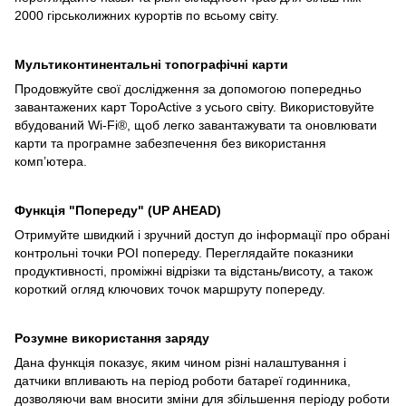
2000 гірськолижних курортів по всьому світу.
Мультиконтинентальні топографічні карти
Продовжуйте свої дослідження за допомогою попередньо
завантажених карт TopoActive з усього світу. Використовуйте
вбудований Wi-Fi®, щоб легко завантажувати та оновлювати
карти та програмне забезпечення без використання
комп’ютера.
Функція "Попереду" (UP AHEAD)
Отримуйте швидкий і зручний доступ до інформації про обрані
контрольні точки POI попереду. Переглядайте показники
продуктивності, проміжні відрізки та відстань/висоту, а також
короткий огляд ключових точок маршруту попереду.
Розумне використання заряду
Дана функція показує, яким чином різні налаштування і
датчики впливають на період роботи батареї годинника,
дозволяючи вам вносити зміни для збільшення періоду роботи