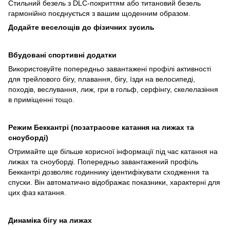
Стильний безель з DLC-покриттям або титановий безель
гармонійно поєднується з вашим щоденним образом.
Додайте веселощів до фізичних зусиль
Вбудовані спортивні додатки
Використовуйте попередньо завантажені профілі активності
для трейлового бігу, плавання, бігу, їзди на велосипеді,
походів, веслування, лиж, гри в гольф, серфінгу, скелелазіння
в приміщенні тощо.
Режим Беккантрі (позатрасове катання на лижах та
сноуборді)
Отримайте ще більше корисної інформації під час катання на
лижах та сноуборді. Попередньо завантажений профіль
Беккантрі дозволяє годиннику ідентифікувати сходження та
спуски. Він автоматично відображає показники, характерні для
цих фаз катання.
Динаміка бігу на лижах