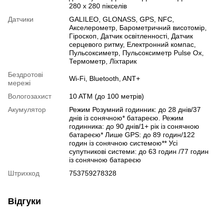
280 x 280 пікселів
Датчики
GALILEO
,
GLONASS
,
GPS
,
NFC
,
Акселерометр
,
Барометричний висотомір
,
Гіроскоп
,
Датчик освітленності
,
Датчик
серцевого ритму
,
Електронний компас
,
Пульсоксиметр
,
Пульсоксиметр Pulse Ox
,
Термометр
,
Ліхтарик
Бездротові
Wi-Fi
,
Bluetooth
,
ANT+
мережі
Вологозахист
10 ATM (до 100 метрів)
Акумулятор
Режим Розумний годинник: до 28 днів/37
днів із сонячною* батареєю. Режим
годинника: до 90 днів/1+ рік із сонячною
батареєю* Лише GPS: до 89 годин/122
годин із сонячною системою** Усі
супутникові системи: до 63 годин /77 годин
із сонячною батареєю
Штрихкод
753759278328
Відгуки