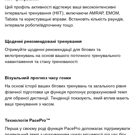
Цей профіль активності відстежує ваші високоінтенсивні
інтервальні тренування (HIIT), включаючи AMRAP, EMOM,
Tabata та користувацькі вправи. Встановіть кількість раундів,
інтервали роботи/відпочинку тощо.
Щоденні рекомендовані тренування
Отримуйте щоденні рекомендації для бігових та
велотренувань на основі вашого поточного тренувального
навантаження та стану тренованості.
Візуальний прогноз часу гонки
На основі історії ваших бігових тренувань та загального рівня
фізичної підготовки ця функція пропонує розрахунковий темп
для обраної дистанції. Тенденції показують, який вплив мають
ваші тренування з часом.
Технологія PacePro™
Перша у своєму роді функція PacePro допомагає підтримувати
правильний темп з урахуванням ухилу місцевості під час бігу.