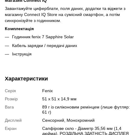
Магазин Connect IQ
Завантажуйте циферблати, поля даних, додатки та віджети з
магазину Connect IQ Store на сумісний смартфон, а потім
синхронізуйте з годинником.
Комплектація
Годинник fenix 7 Sapphire Solar
Кабель зарядки / передачі даних
Інструкція
Характеристики
Серія
Fenix
Розмір
51 x 51 x 14,9 мм
Вага
89 г із силіконовим ремінцем (лише футляр:
61 г)
Дисплей
Сенсорний
,
Монохромний
Екран
Сапфірове скло - Діаметр 35,56 мм (1,4
дюйма). РОЗДІЛЬНА ЗДАТНІСТЬ ДИСПЛЕЯ