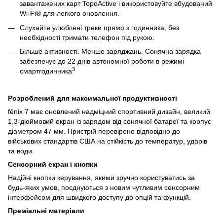
завантажених карт TopoActive і використовуйте вбудований
Wi-Fi® для легкого оновлення.
Слухайте улюблені треки прямо з годинника, без
необхідності тримати телефон під рукою.
Більше активності. Менше заряджань. Сонячна зарядка
забезпечує до 22 днів автономної роботи в режимі
3
смартгодинника
Розроблений для максимальної продуктивності
fēnix 7 має оновлений надміцний спортивний дизайн, великий
1.3-дюймовий екран із зарядом від сонячної батареї та корпус
діаметром 47 мм. Пристрій перевірено відповідно до
військових стандартів США на стійкість до температур, ударів
та води.
Сенсорний екран і кнопки
Надійні кнопки керування, якими зручно користуватись за
будь-яких умов, поєднуються з новим чутливим сенсорним
інтерфейсом для швидкого доступу до опцій та функцій.
Преміальні матеріали