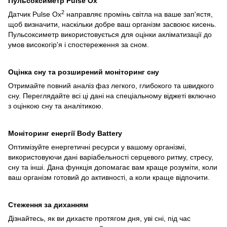
Пульсоксиметр Pulse Ox
2
Датчик Pulse Ox
направляє промінь світла на ваше зап'ястя,
щоб визначити, наскільки добре ваш організм засвоює кисень.
Пульсоксиметр використовується для оцінки акліматизації до
умов високогір'я і спостереження за сном.
Оцінка сну та розширений моніторинг сну
Отримайте повний аналіз фаз легкого, глибокого та швидкого
сну. Переглядайте всі ці дані на спеціальному віджеті включно
з оцінкою сну та аналітикою.
Моніторинг енергії Body Battery
Оптимізуйте енергетичні ресурси у вашому організмі,
використовуючи дані варіабельності серцевого ритму, стресу,
сну та інші. Дана функція допомагає вам краще розуміти, коли
ваш організм готовий до активності, а коли краще відпочити.
Стеження за диханням
Дізнайтесь, як ви дихаєте протягом дня, уві сні, під час