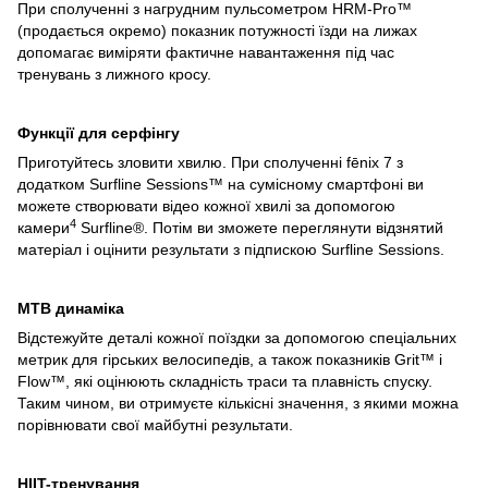
При сполученні з нагрудним пульсометром HRM-Pro™
(продається окремо) показник потужності їзди на лижах
допомагає виміряти фактичне навантаження під час
тренувань з лижного кросу.
Функції для серфінгу
Приготуйтесь зловити хвилю. При сполученні fēnix 7 з
додатком Surfline Sessions™ на сумісному смартфоні ви
можете створювати відео кожної хвилі за допомогою
4
камери
Surfline®. Потім ви зможете переглянути відзнятий
матеріал і оцінити результати з підпискою Surfline Sessions.
MTB динаміка
Відстежуйте деталі кожної поїздки за допомогою спеціальних
метрик для гірських велосипедів, а також показників Grit™ і
Flow™, які оцінюють складність траси та плавність спуску.
Таким чином, ви отримуєте кількісні значення, з якими можна
порівнювати свої майбутні результати.
HIIT-тренування