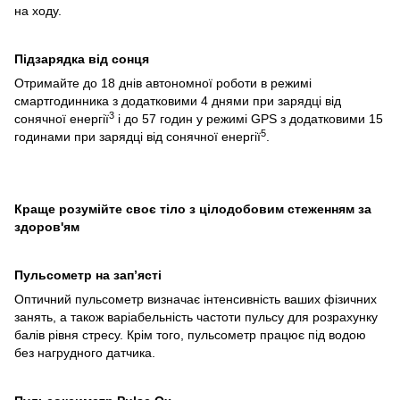
на ходу.
Підзарядка від сонця
Отримайте до 18 днів автономної роботи в режимі
смартгодинника з додатковими 4 днями при зарядці від
3
сонячної енергії
і до 57 годин у режимі GPS з додатковими 15
5
годинами при зарядці від сонячної енергії
.
Краще розумійте своє тіло з цілодобовим стеженням за
здоров'ям
Пульсометр на зап’ясті
Оптичний пульсометр визначає інтенсивність ваших фізичних
занять, а також варіабельність частоти пульсу для розрахунку
балів рівня стресу. Крім того, пульсометр працює під водою
без нагрудного датчика.