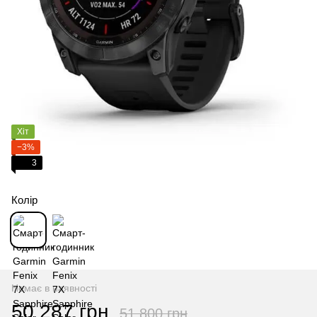
Хіт
−3%
3
Колір
Немає в наявності
50 287 грн
51 800 грн