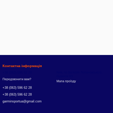
Контактна інформація
+38 (063) 596 62 28
Київ, пр.Валерія Лобановського,
будинок 9/1
Передзвонити вам?
Мапа проїзду
+38 (063) 596 62 28
+38 (063) 596 62 28
garminsportua@gmail.com