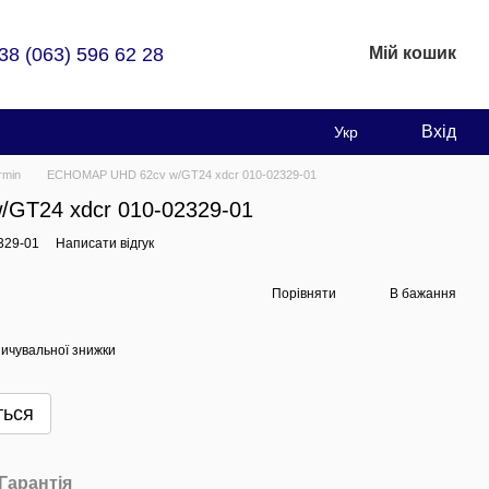
38 (063) 596 62 28
Мій кошик
Вхід
Укр
rmin
ECHOMAP UHD 62cv w/GT24 xdcr 010-02329-01
GT24 xdcr 010-02329-01
329-01
Написати відгук
Порівняти
В бажання
ичувальної знижки
ться
Гарантія