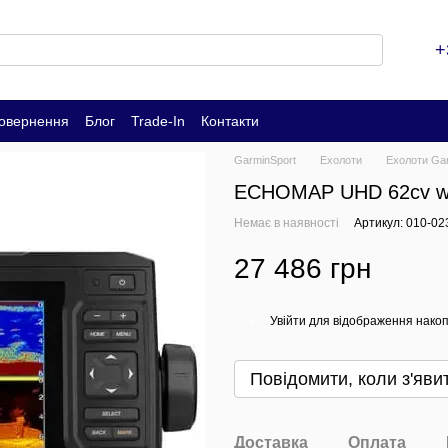
+
повернення
Блог
Trade-In
Контакти
GarminSport
Ехолоти
Ехолоти Ga
ECHOMAP UHD 62cv w/
Немає в наявності
Артикул: 010-02
27 486 грн
Увійти
для відображення накоп
%
Повідомити, коли з'яви
Доставка
Оплата