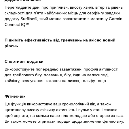
Переглядайте дані про припливи, висоту хвилі, вітер та рівень
складності для п’яти найближчих місць для серфінгу завдяки
додатку Surfline®, який можна завантажити з магазину Garmin
Connect IQ™.
Підніміть ефективність від тренувань на якісно новий
рівень
Спортивні додатки
Використовуйте попередньо завантажені профілі активності
для трейлового бігу, плавання, бігу, їзди на велосипеді,
хайкінгу, веслування, катання на лижах, гольфу тощо.
Фітнес-вік
Ця функція використовує ваш хронологічний вік, а також
щотижневу високу фізичну активність і пульс у стані спокою,
щоб оцінити, на скільки ваше тіло молодше або старше за вас.
Ви також можете отримати поради щодо зниження фітнес-віку.