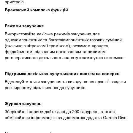
пристрою.
Вражаючий комплекс функцій
Режими занурення
Використовуйте декілька режимів занурення для
однокомпонентних та багатокомпонентних газових сумішей
(включно з нітроксом і триміксом), режимом «gauge»,
фрідайвингом, підводним полюванням та режимом
регенеративного дихального апарату з замкнутою системою.
Підтримка декількох супутникових систем на поверхні
4
Відстежуйте точки занурення та виходу на поверхню
завдяки
розширеному підключенню до супутників.
Журнал занурень
Зберігайте і переглядайте дані до 200 занурень, а також
обмінюйтеся інформацією за допомогою додатка Garmin Dive.