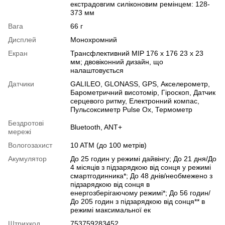
екстрадовгим силіконовим ремінцем: 128-
373 мм
Вага
66 г
Дисплей
Монохромний
Екран
Трансфлективний MIP 176 x 176 23 x 23
мм; двовіконний дизайн, що
налаштовується
Датчики
GALILEO
,
GLONASS
,
GPS
,
Акселерометр
,
Барометричний висотомір
,
Гіроскоп
,
Датчик
серцевого ритму
,
Електронний компас
,
Пульсоксиметр Pulse Ox
,
Термометр
Бездротові
Bluetooth
,
ANT+
мережі
Вологозахист
10 ATM (до 100 метрів)
Акумулятор
До 25 годин у режимі дайвінгу; До 21 дня/До
4 місяців з підзарядкою від сонця у режимі
смартгодинника*; До 48 днів/необмежено з
підзарядкою від сонця в
енергозберігаючому режимі*; До 56 годин/
До 205 годин з підзарядкою від сонця** в
режимі максимальної ек
Штрихкод
753759283452