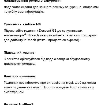
Налаштування режимів занурення
Додавайте екрани для кожного режиму занурення, обираючи
потрібну вам інформацію.
Сумісність з inReach®
Підключайте годинник Descent G1 до супутникових
4
комунікаторів
inReach та користуйтесь захисним футляром
для дайвінгу inReach (кожен продається окремо).
Підводний компас
З легкістю орієнтуйтеся під водою завдяки вбудованому
тривісному компасу.
Дані про припливи
Годинник проінформує про ситуацію на морі, щоб ви могли
зловити ідеальну хвилю. Просто сполучіть його з сумісним
смартфоном.
Додаток Surfline®