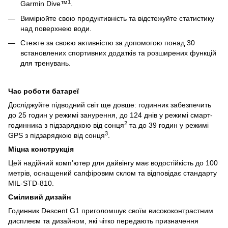
1
Garmin Dive™
.
Вимірюйте свою продуктивність та відстежуйте статистику
над поверхнею води.
Стежте за своєю активністю за допомогою понад 30
встановлених спортивних додатків та розширених функцій
для тренувань.
Час роботи батареї
Досліджуйте підводний світ ще довше: годинник забезпечить
до 25 годин у режимі занурення, до 124 днів у режимі смарт-
2
годинника з підзарядкою від сонця
та до 39 годин у режимі
3
GPS з підзарядкою від сонця
.
Міцна конструкція
Цей надійний комп’ютер для дайвінгу має водостійкість до 100
метрів, оснащений сапфіровим склом та відповідає стандарту
MIL-STD-810.
Сміливий дизайн
Годинник Descent G1 приголомшує своїм висококонтрастним
дисплеєм та дизайном, які чітко передають призначення