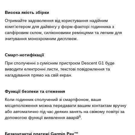
Висока якість збірки
Отримайте задоволення від користування надійним
комп’ютером для дайвінгу у форм-факторі годинника з
сапфіровим склом, силіконовими ремінцями та легким для
зчитування монохромним дисплеєм.
Смарт-нотифікації
При сполученні з сумісним пристроєм Descent G1 буде
виводити електронні листи, текстові повідомлення та
нагадування прямо на свій екран.
Функції безпеки та стеження
Коли годинник сполучений зі смартфоном, ваше
місцеположення можна передавати вашим контактам вручну
або автоматично під час деяких занять на свіжому повітрі за
6
допомогою функції виявлення аварій
.
Безконтактні платежі Garmin Pay™