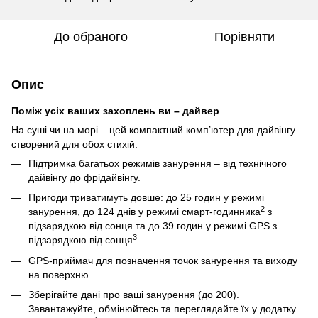
До обраного
Порівняти
Опис
Поміж усіх ваших захоплень ви – дайвер
На суші чи на морі – цей компактний комп’ютер для дайвінгу
створений для обох стихій.
Підтримка багатьох режимів занурення – від технічного
дайвінгу до фрідайвінгу.
Пригоди триватимуть довше: до 25 годин у режимі
2
занурення, до 124 днів у режимі смарт-годинника
з
підзарядкою від сонця та до 39 годин у режимі GPS з
3
підзарядкою від сонця
.
GPS-приймач для позначення точок занурення та виходу
на поверхню.
Зберігайте дані про ваші занурення (до 200).
Завантажуйте, обмінюйтесь та переглядайте їх у додатку