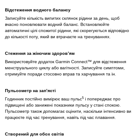
Відстеження водного балансу
Записуйте кількість випитих склянок рідини за день, щоб
вчасно поновлювати водний баланс. Встановлюйте
автоматичні цілі спожитої рідини, які скорегуються відповідно
до кількості поту, який ви втрачаєте на тренуваннях.
Стеження за жіночим здоров’ям
Використовуйте додаток Garmin Connect™ для відстеження
менструального циклу або вагітності. Записуйте симптоми,
отримуйте поради стосовно вправ та харчування та ін.
Пульсометр на зап’ясті
5
Годинник постійно вимірює ваш пульс
і попереджає про
підвищені або занижені показники пульсу у стані спокою.
Пульсометр також допомагає оцінити, наскільки інтенсивно ви
працюєте під час тренування, навіть під час плавання.
Створений для обох світів