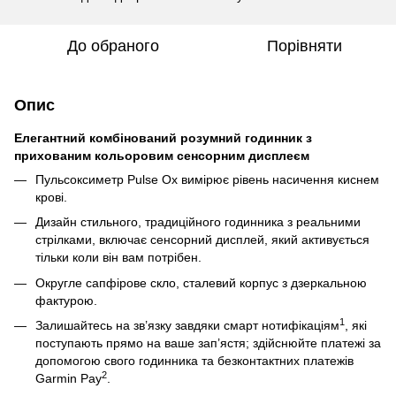
До обраного
Порівняти
Опис
Елегантний комбінований розумний годинник з
прихованим кольоровим сенсорним дисплеєм
Пульсоксиметр Pulse Ox вимірює рівень насичення киснем
крові.
Дизайн стильного, традиційного годинника з реальними
стрілками, включає сенсорний дисплей, який активується
тільки коли він вам потрібен.
Округле сапфірове скло, сталевий корпус з дзеркальною
фактурою.
1
Залишайтесь на зв’язку завдяки смарт нотифікаціям
, які
поступають прямо на ваше зап’ястя; здійснюйте платежі за
допомогою свого годинника та безконтактних платежів
2
Garmin Pay
.