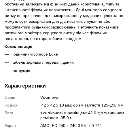
обставини залежать від фізичних даних користувача, типу та
інтенсивності фізичних навантажень. Дані монітора серцевого
ритму не призначені для використання у медичних цілях та не
можуть бути використані для діагностики, лікування або
профілактики будь-яких захворювань. Неточність показників
оптичного монітора серцевого ритму під час фізичних
навантажень не є гарантійним випадком.
Комплектація
Годинник vívomove Luxe
Кабель зарядки / передачі даних
Інструкція
Характеристики
Серія
Vivomove
Розмір
42 x 42 x 19 мм; об’єм зап’ястя 125-190 мм
Вага
з силіконовим ремінцем: 42.0 г; з тканинним
ремінцем: 35.0 г
Екран
AMOLED 240 x 240 0.95" x 0.74"