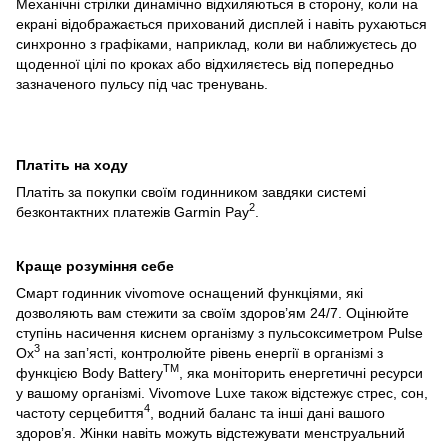
Механічні стрілки динамічно відхиляються в сторону, коли на
екрані відображається прихований дисплей і навіть рухаються
синхронно з графіками, наприклад, коли ви наближуєтесь до
щоденної цілі по кроках або відхиляєтесь від попередньо
зазначеного пульсу під час тренувань.
Платіть на ходу
Платіть за покупки своїм годинником завдяки системі
2
безконтактних платежів Garmin Pay
.
Краще розуміння себе
Смарт годинник vivomove оснащений функціями, які
дозволяють вам стежити за своїм здоров’ям 24/7. Оцінюйте
ступінь насичення киснем організму з пульсоксиметром Pulse
3
Ox
на зап’ясті, контролюйте рівень енергії в організмі з
TM
функцією Body Battery
, яка моніторить енергетичні ресурси
у вашому організмі. Vivomove Luxe також відстежує стрес, сон,
4
частоту серцебиття
, водний баланс та інші дані вашого
здоров’я. Жінки навіть можуть відстежувати менструальний