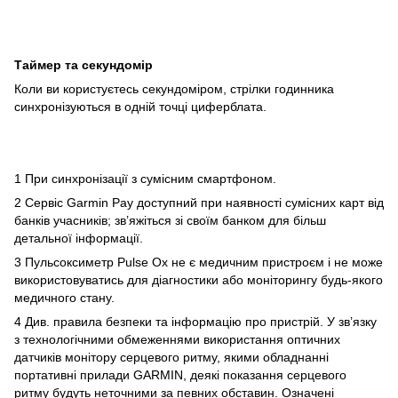
Таймер та секундомір
Коли ви користуєтесь секундоміром, стрілки годинника
синхронізуються в одній точці циферблата.
1 При синхронізації з сумісним смартфоном.
2 Сервіс Garmin Pay доступний при наявності сумісних карт від
банків учасників; зв’яжіться зі своїм банком для більш
детальної інформації.
3 Пульсоксиметр Pulse Ox не є медичним пристроєм і не може
використовуватись для діагностики або моніторингу будь-якого
медичного стану.
4 Див. правила безпеки та інформацію про пристрій. У зв’язку
з технологічними обмеженнями використання оптичних
датчиків монітору серцевого ритму, якими обладнанні
портативні прилади GARMIN, деякі показання серцевого
ритму будуть неточними за певних обставин. Означені