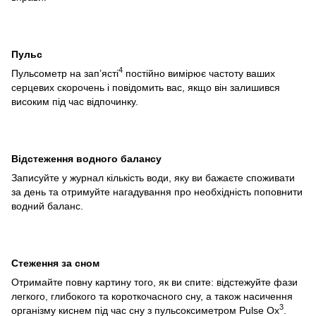
Пульс
4
Пульсометр на зап’ясті
постійно вимірює частоту ваших
серцевих скорочень і повідомить вас, якщо він залишився
високим під час відпочинку.
Відстеження водного балансу
Записуйте у журнал кількість води, яку ви бажаєте споживати
за день та отримуйте нагадування про необхідність поповнити
водний баланс.
Стеження за сном
Отримайте повну картину того, як ви спите: відстежуйте фази
легкого, глибокого та короткочасного сну, а також насичення
3
організму киснем під час сну з пульсоксиметром Pulse Ox
.