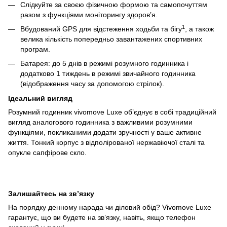
Слідкуйте за своєю фізичною формою та самопочуттям
разом з функціями моніторингу здоров’я.
1
Вбудований GPS для відстеження ходьби та бігу
, а також
велика кількість попередньо завантажених спортивних
програм.
Батарея: до 5 днів в режимі розумного годинника і
додатково 1 тиждень в режимі звичайного годинника
(відображення часу за допомогою стрілок).
Ідеальний вигляд
Розумний годинник vivomove Luxe об’єднує в собі традиційний
вигляд аналогового годинника з важливими розумними
функціями, покликаними додати зручності у ваше активне
життя. Тонкий корпус з відполірованої нержавіючої сталі та
опукле сапфірове скло.
Залишайтесь на зв’язку
На порядку денному нарада чи діловий обід? Vivomove Luxe
гарантує, що ви будете на зв’язку, навіть, якщо телефон