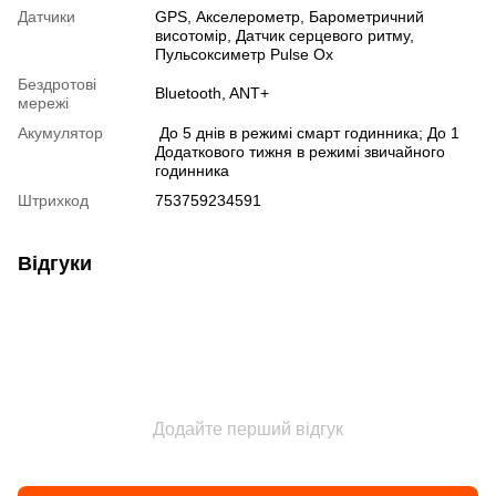
Датчики
GPS
,
Акселерометр
,
Барометричний
висотомір
,
Датчик серцевого ритму
,
Пульсоксиметр Pulse Ox
Бездротові
Bluetooth
,
ANT+
мережі
Акумулятор
До 5 днів в режимі смарт годинника; До 1
Додаткового тижня в режимі звичайного
годинника
Штрихкод
753759234591
Відгуки
Додайте перший відгук