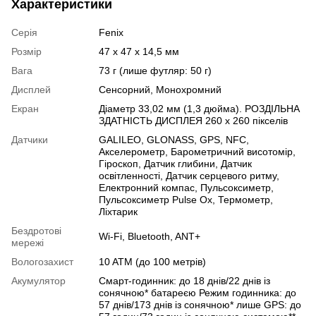
Характеристики
Серія
Fenix
Розмір
47 x 47 x 14,5 мм
Вага
73 г (лише футляр: 50 г)
Дисплей
Сенсорний
,
Монохромний
Екран
Діаметр 33,02 мм (1,3 дюйма). РОЗДІЛЬНА
ЗДАТНІСТЬ ДИСПЛЕЯ 260 x 260 пікселів
Датчики
GALILEO
,
GLONASS
,
GPS
,
NFC
,
Акселерометр
,
Барометричний висотомір
,
Гіроскоп
,
Датчик глибини
,
Датчик
освітленності
,
Датчик серцевого ритму
,
Електронний компас
,
Пульсоксиметр
,
Пульсоксиметр Pulse Ox
,
Термометр
,
Ліхтарик
Бездротові
Wi-Fi
,
Bluetooth
,
ANT+
мережі
Вологозахист
10 ATM (до 100 метрів)
Акумулятор
Смарт-годинник: до 18 днів/22 днів із
сонячною* батареєю Режим годинника: до
57 днів/173 днів із сонячною* лише GPS: до