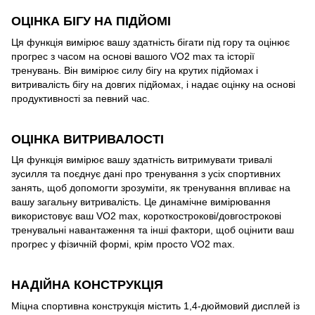
ОЦІНКА БІГУ НА ПІДЙОМІ
Ця функція вимірює вашу здатність бігати під гору та оцінює
прогрес з часом на основі вашого VO2 max та історії
тренувань. Він вимірює силу бігу на крутих підйомах і
витривалість бігу на довгих підйомах, і надає оцінку на основі
продуктивності за певний час.
ОЦІНКА ВИТРИВАЛОСТІ
Ця функція вимірює вашу здатність витримувати тривалі
зусилля та поєднує дані про тренування з усіх спортивних
занять, щоб допомогти зрозуміти, як тренування впливає на
вашу загальну витривалість. Це динамічне вимірювання
використовує ваш VO2 max, короткострокові/довгострокові
тренувальні навантаження та інші фактори, щоб оцінити ваш
прогрес у фізичній формі, крім просто VO2 max.
НАДІЙНА КОНСТРУКЦІЯ
Міцна спортивна конструкція містить 1,4-дюймовий дисплей із