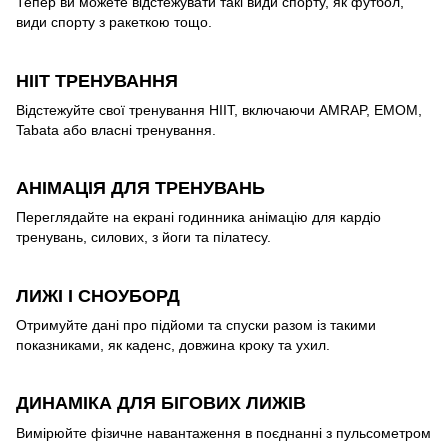
Тепер ви можете відстежувати такі види спорту, як футбол,
види спорту з ракеткою тощо.
HIIT ТРЕНУВАННЯ
Відстежуйте свої тренування HIIT, включаючи AMRAP, EMOM,
Tabata або власні тренування.
АНІМАЦІЯ ДЛЯ ТРЕНУВАНЬ
Переглядайте на екрані годинника анімацію для кардіо
тренувань, силових, з йоги та пілатесу.
ЛИЖІ І СНОУБОРД
Отримуйте дані про підйоми та спуски разом із такими
показниками, як каденс, довжина кроку та ухил.
ДИНАМІКА ДЛЯ БІГОВИХ ЛИЖІВ
Вимірюйте фізичне навантаження в поєднанні з пульсометром