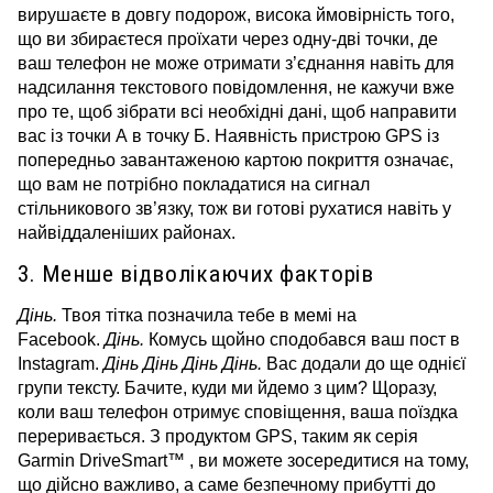
вирушаєте в довгу подорож, висока ймовірність того,
що ви збираєтеся проїхати через одну-дві точки, де
ваш телефон не може отримати з’єднання навіть для
надсилання текстового повідомлення, не кажучи вже
про те, щоб зібрати всі необхідні дані, щоб направити
вас із точки А в точку Б. Наявність пристрою GPS із
попередньо завантаженою картою покриття означає,
що вам не потрібно покладатися на сигнал
стільникового зв’язку, тож ви готові рухатися навіть у
найвіддаленіших районах.
3. Менше відволікаючих факторів
Дінь.
Твоя тітка позначила тебе в мемі на
Facebook.
Дінь.
Комусь щойно сподобався ваш пост в
Instagram.
Дінь Дінь Дінь Дінь.
Вас додали до ще однієї
групи тексту.
Бачите, куди ми йдемо з цим?
Щоразу,
коли ваш телефон отримує сповіщення, ваша поїздка
переривається.
З продуктом GPS, таким як серія
Garmin DriveSmart™ , ви можете зосередитися на тому,
що дійсно важливо, а саме безпечному прибутті до