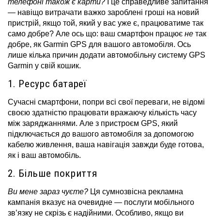
телефоні також є карти?
І це справедливе запитання
— навіщо витрачати важко зароблені гроші на новий
пристрій, якщо той, який у вас уже є, працюватиме так
само добре?
Але ось що: ваш смартфон працює
не
так
добре, як Garmin GPS для вашого автомобіля.
Ось
лише кілька причин додати автомобільну систему GPS
Garmin у свій кошик.
1. Ресурс батареї
Сучасні смартфони, попри всі свої переваги, не відомі
своєю здатністю працювати вражаючу кількість часу
між заряджаннями.
Але з пристроєм GPS, який
підключається до вашого автомобіля за допомогою
кабелю живлення, ваша навігація завжди буде готова,
як і ваш автомобіль.
2. Більше покриття
Ви мене зараз чуєте?
Ця сумнозвісна рекламна
кампанія вказує на очевидне — послуги мобільного
зв’язку не скрізь є надійними.
Особливо, якщо ви