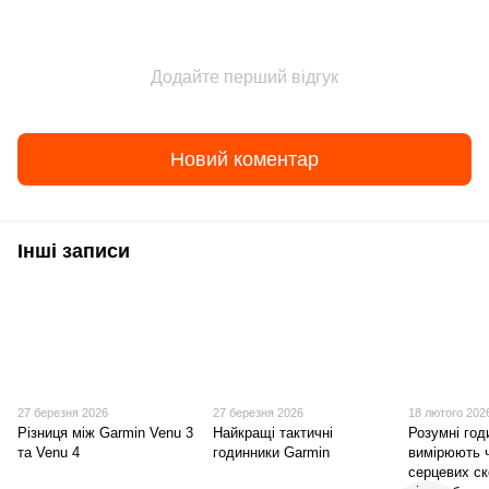
Додайте перший відгук
Новий коментар
Інші записи
27 березня 2026
27 березня 2026
18 лютого 202
Різниця між Garmin Venu 3
Найкращі тактичні
Розумні год
та Venu 4
годинники Garmin
вимірюють 
серцевих с