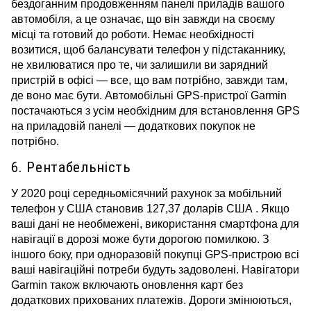
бездоганним продовженням панелі приладів вашого
автомобіля, а це означає, що він завжди на своєму
місці та готовий до роботи.
Немає необхідності
возитися, щоб балансувати телефон у підстаканнику,
не хвилюватися про те, чи залишили ви зарядний
пристрій в офісі — все, що вам потрібно, завжди там,
де воно має бути.
Автомобільні GPS-пристрої Garmin
постачаються з усім необхідним для встановлення GPS
на приладовій панелі — додаткових покупок не
потрібно.
6. Рентабельність
У 2020 році середньомісячний рахунок за мобільний
телефон у США становив 127,37 доларів США . Якщо
ваші дані не необмежені, використання смартфона для
навігації в дорозі може бути дорогою помилкою.
З
іншого боку, при одноразовій покупці GPS-пристрою всі
ваші навігаційні потреби будуть задоволені.
Навігатори
Garmin також включають оновлення карт без
додаткових прихованих платежів.
Дороги змінюються,