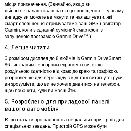
місця призначення. (Звичайно, якщо ви
дійсно
не
налаштовані на всі ці сповіщення — у цьому
випадку ви можете ввімкнути та налаштувати, які
смарт-сповіщення отримуватиме ваш GPS-навігатор
Garmin, коли з’єднаний сумісний смартфон із
запущеною програмою Garmin Drive™.)
4. Легше читати
З розміром дисплея до 8 дюймів із Garmin DriveSmart
86 , яскравим сенсорним екраном із високою
роздільною здатністю від краю до краю та графікою,
розробленою для перегляду з відстані витягнутої руки,
ви зрозумієте, що ви не хочете дивитися на телефон,
щоб побачити, куди ви маєш йти.
5. Розроблено для приладової панелі
вашого автомобіля
Є що сказати про наявність спеціальних пристроїв для
спеціальних завдань.
Пристрій GPS може бути