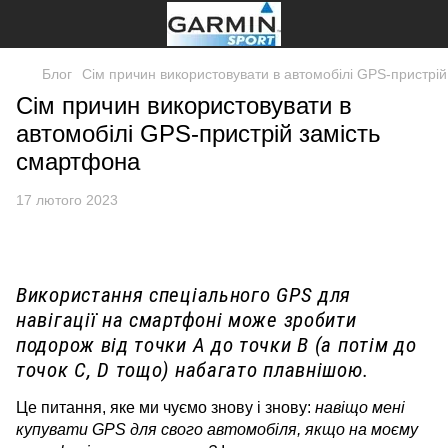
Блог
Сім причин використовувати в автомобілі GPS-пристрі
Сім причин використовувати в
автомобілі GPS-пристрій замість
смартфона
17 лютого 2023
Використання спеціального GPS для
навігації на смартфоні може зробити
подорож від точки A до точки B (а потім до
точок C, D тощо) набагато плавнішою.
Це питання, яке ми чуємо знову і знову:
навіщо мені
купувати GPS для свого автомобіля, якщо на моєму