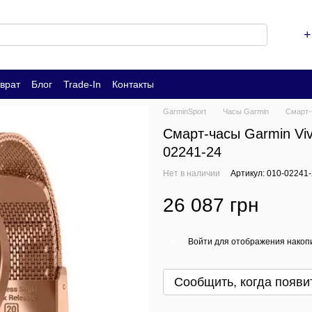
+
врат
Блог
Trade-In
Контакты
GarminSport
Часы Garmin
Смарт-
Смарт-часы Garmin Viv
02241-24
Нет в наличии
Артикул: 010-02241
26 087 грн
Войти
для отображения накопи
%
Сообщить, когда появи