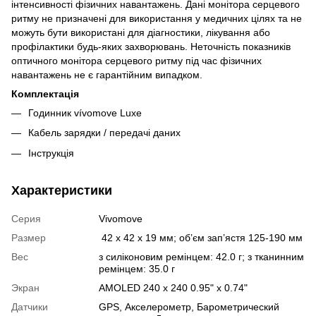
інтенсивності фізичних навантажень. Дані монітора серцевого
ритму не призначені для використання у медичних цілях та не
можуть бути використані для діагностики, лікування або
профілактики будь-яких захворювань. Неточність показників
оптичного монітора серцевого ритму під час фізичних
навантажень не є гарантійним випадком.
Комплектація
Годинник vívomove Luxe
Кабель зарядки / передачі даних
Інструкція
Характеристики
Серия
Vivomove
Размер
42 x 42 x 19 мм; об’єм зап’ястя 125-190 мм
Вес
з силіконовим ремінцем: 42.0 г; з тканинним
ремінцем: 35.0 г
Экран
AMOLED 240 x 240 0.95" x 0.74"
Датчики
GPS
,
Акселерометр
,
Барометрический