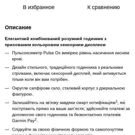
В избранное
К сравнению
Описание
Елегантний комбінований розумний годинник з
прихованим кольоровим сенсорним дисплеєм
Пульсоксиметр Pulse Ox вимірює рівень насичення киснем
крові.
Дизайн стильного, традиційного годинника з реальними
стрілками, включає сенсорний дисплей, який активується
тільки коли він вам потрібен.
Округле сапфірове скло, сталевий корпус з дзеркальною
фактурою.
1
Залишайтесь на зв’язку завдяки смарт нотифікаціям
, які
поступають прямо на ваше зап’ястя; здійснюйте платежі за
допомогою свого годинника та безконтактних платежів
2
Garmin Pay
.
Слідкуйте за своєю фізичною формою та самопочуттям