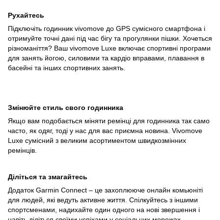
Рухайтесь
Підключіть годинник vivomove до GPS сумісного смартфона і
отримуйте точні дані під час бігу та прогулянки пішки. Хочеться
різноманіття? Ваш vivomove Luxe включає спортивні програми
для занять йогою, силовими та кардіо вправами, плавання в
басейні та інших спортивних занять.
Змінюйте стиль свого годинника
Якщо вам подобається міняти ремінці для годинника так само
часто, як одяг, тоді у нас для вас приємна новина. Vivomove
Luxe сумісний з великим асортиментом швидкозмінних
ремінців.
Діліться та змагайтесь
Додаток Garmin Connect – це захоплююче онлайн комьюніті
для людей, які ведуть активне життя. Спілкуйтесь з іншими
спортсменами, надихайте один одного на нові звершення і
навіть діліться своїми успіхами у соціальних мережах.