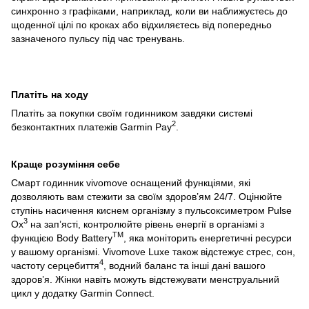
синхронно з графіками, наприклад, коли ви наближуєтесь до
щоденної цілі по кроках або відхиляєтесь від попередньо
зазначеного пульсу під час тренувань.
Платіть на ходу
Платіть за покупки своїм годинником завдяки системі
2
безконтактних платежів Garmin Pay
.
Краще розуміння себе
Смарт годинник vivomove оснащений функціями, які
дозволяють вам стежити за своїм здоров’ям 24/7. Оцінюйте
ступінь насичення киснем організму з пульсоксиметром Pulse
3
Ox
на зап’ясті, контролюйте рівень енергії в організмі з
TM
функцією Body Battery
, яка моніторить енергетичні ресурси
у вашому організмі. Vivomove Luxe також відстежує стрес, сон,
4
частоту серцебиття
, водний баланс та інші дані вашого
здоров’я. Жінки навіть можуть відстежувати менструальний
цикл у додатку Garmin Connect.