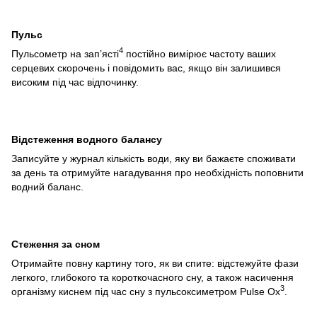
Пульс
4
Пульсометр на зап’ясті
постійно вимірює частоту ваших
серцевих скорочень і повідомить вас, якщо він залишився
високим під час відпочинку.
Відстеження водного балансу
Записуйте у журнал кількість води, яку ви бажаєте споживати
за день та отримуйте нагадування про необхідність поповнити
водний баланс.
Стеження за сном
Отримайте повну картину того, як ви спите: відстежуйте фази
легкого, глибокого та короткочасного сну, а також насичення
3
організму киснем під час сну з пульсоксиметром Pulse Ox
.