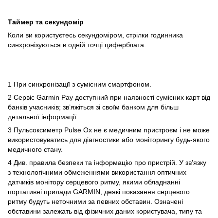
Таймер та секундомір
Коли ви користуєтесь секундоміром, стрілки годинника
синхронізуються в одній точці циферблата.
1 При синхронізації з сумісним смартфоном.
2 Сервіс Garmin Pay доступний при наявності сумісних карт від
банків учасників; зв’яжіться зі своїм банком для більш
детальної інформації.
3 Пульсоксиметр Pulse Ox не є медичним пристроєм і не може
використовуватись для діагностики або моніторингу будь-якого
медичного стану.
4 Див. правила безпеки та інформацію про пристрій. У зв’язку
з технологічними обмеженнями використання оптичних
датчиків монітору серцевого ритму, якими обладнанні
портативні прилади GARMIN, деякі показання серцевого
ритму будуть неточними за певних обставин. Означені
обставини залежать від фізичних даних користувача, типу та