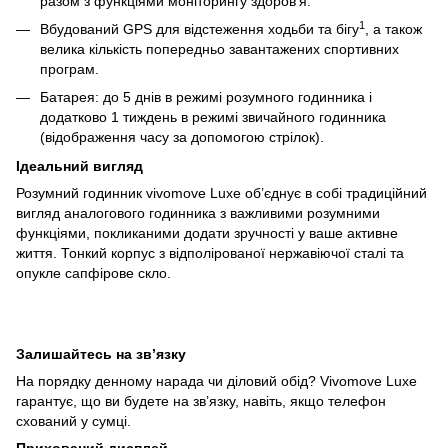
разом з функціями моніторингу здоров’я.
1
Вбудований GPS для відстеження ходьби та бігу
, а також
велика кількість попередньо завантажених спортивних
програм.
Батарея: до 5 днів в режимі розумного годинника і
додатково 1 тиждень в режимі звичайного годинника
(відображення часу за допомогою стрілок).
Ідеальний вигляд
Розумний годинник vivomove Luxe об’єднує в собі традиційний
вигляд аналогового годинника з важливими розумними
функціями, покликаними додати зручності у ваше активне
життя. Тонкий корпус з відполірованої нержавіючої сталі та
опукле сапфірове скло.
Залишайтесь на зв’язку
На порядку денному нарада чи діловий обід? Vivomove Luxe
гарантує, що ви будете на зв’язку, навіть, якщо телефон
схований у сумці.
Прихований дисплей