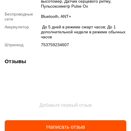
высотомер
,
Датчик серцевого ритму
,
Пульсоксиметр Pulse Ox
Беспроводные
Bluetooth
,
ANT+
сети
Аккумулятор
До 5 дней в режиме смарт часов; До 1
дополнительной недели в режиме обычных
часов
Штрихкод
753759234607
Отзывы
Добавьте первый отзыв
Написать отзыв