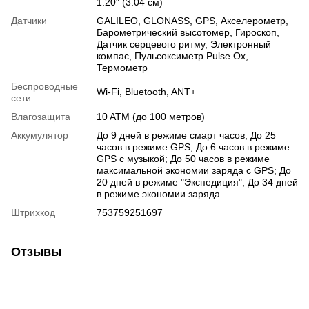
1.20" (3.04 см)
Датчики
GALILEO
,
GLONASS
,
GPS
,
Акселерометр
,
Барометрический высотомер
,
Гироскоп
,
Датчик серцевого ритму
,
Электронный
компас
,
Пульсоксиметр Pulse Ox
,
Термометр
Беспроводные
Wi-Fi
,
Bluetooth
,
ANT+
сети
Влагозащита
10 ATM (до 100 метров)
Аккумулятор
До 9 дней в режиме смарт часов; До 25
часов в режиме GPS; До 6 часов в режиме
GPS с музыкой; До 50 часов в режиме
максимальной экономии заряда с GPS; До
20 дней в режиме "Экспедиция"; До 34 дней
в режиме экономии заряда
Штрихкод
753759251697
Отзывы