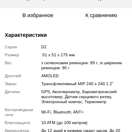
В избранное
К сравнению
Характеристики
Серия
D2
Размер
51 x 51 x 175 мм
Вес
з силіконовим ремінцем: 89 г; зі шкіряним
ремінцем: 95 г
Дисплей
AMOLED
Экран
Трансфлективный MIP 240 x 240 1.2”
Датчики
GPS
,
Акселерометр
,
Барометрический
высотомер
,
Датчик серцевого ритму
,
Электронный компас
,
Термометр
Беспроводные
Wi-Fi
,
Bluetooth
,
ANT+
сети
Влагозащита
10 ATM (до 100 метров)
Аккумулятор
До 12 дней в режиме смарт часов, До 20