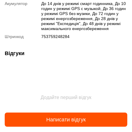
Акумулятор
До 14 днів у режимі смарт годинника, До 10
годин у режимі GPS с музыкой, До 36 годин
у режимі GPS без музики, До 72 годин у
режимі енергозбереження, До 28 днів у
режимі "Експедиція", До 48 днів у режимі
максимального енергозбереження
Штрихкод
753759248284
Відгуки
Додайте перший відгук
Написати відгук